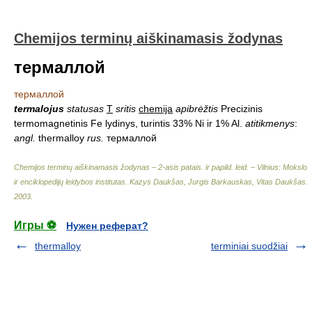
Chemijos terminų aiškinamasis žodynas
термаллой
термаллой
termalojus
statusas
T
sritis
chemija
apibrėžtis
Precizinis
termomagnetinis Fe lydinys, turintis 33% Ni ir 1% Al.
atitikmenys
:
angl.
thermalloy
rus.
термаллой
Chemijos terminų aiškinamasis žodynas – 2-asis patais. ir papild. leid. – Vilnius: Mokslo
ir enciklopedijų leidybos institutas
.
Kazys Daukšas, Jurgis Barkauskas, Vitas Daukšas
.
2003
.
Игры ⚽
Нужен реферат?
thermalloy
terminiai suodžiai