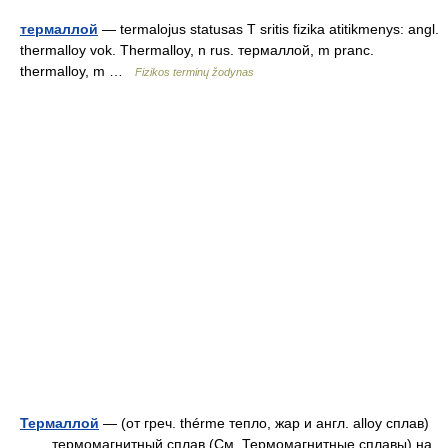
термаллой
— termalojus statusas T sritis fizika atitikmenys: angl.
thermalloy vok. Thermalloy, n rus. термаллой, m pranc.
thermalloy, m …
Fizikos terminų žodynas
Термаллой
— (от греч. thérme тепло, жар и англ. alloy сплав)
термомагнитный сплав (См. Термомагнитные сплавы) на