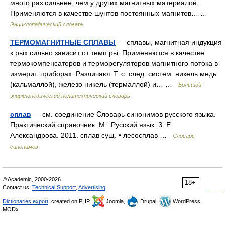
много раз сильнее, чем у других магнитных материалов.
Применяются в качестве шунтов постоянных магнитов… …
Энциклопедический словарь
ТЕРМОМАГНИТНЫЕ СПЛАВЫ
— сплавы, магнитная индукция
к рых сильно зависит от темп ры. Применяются в качестве
термокомпенсаторов и терморегуляторов магнитного потока в
измерит. приборах. Различают Т. с. след. систем: никель медь
(кальмаллой), железо никель (термаллой) и… …
Большой
энциклопедический политехнический словарь
сплав
— см. соединение Словарь синонимов русского языка.
Практический справочник. М.: Русский язык. З. Е.
Александрова. 2011. сплав сущ. • лесосплав …
Словарь
синонимов
© Academic, 2000-2026
18+
Contact us:
Technical Support
,
Advertising
Dictionaries export
, created on PHP,
Joomla,
Drupal,
WordPress,
MODx.